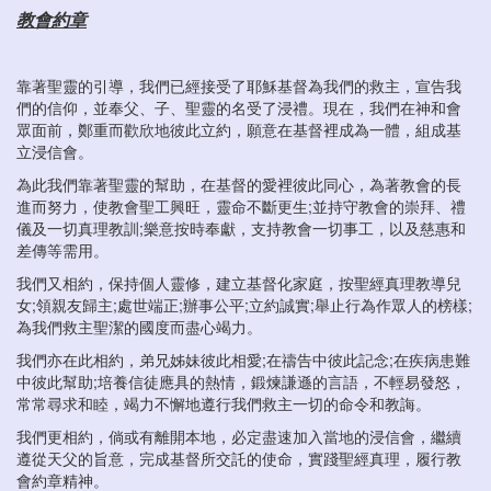
教會約章
靠著聖靈的引導，我們已經接受了耶穌基督為我們的救主，宣告我
們的信仰，並奉父、子、聖靈的名受了浸禮。現在，我們在神和會
眾面前，鄭重而歡欣地彼此立約，願意在基督裡成為一體，組成基
立浸信會。
為此我們靠著聖靈的幫助，在基督的愛裡彼此同心，為著教會的長
進而努力，使教會聖工興旺，靈命不斷更生;並持守教會的崇拜、禮
儀及一切真理教訓;樂意按時奉獻，支持教會一切事工，以及慈惠和
差傳等需用。
我們又相約，保持個人靈修，建立基督化家庭，按聖經真理教導兒
女;領親友歸主;處世端正;辦事公平;立約誠實;舉止行為作眾人的榜樣;
為我們救主聖潔的國度而盡心竭力。
我們亦在此相約，弟兄姊妹彼此相愛;在禱告中彼此記念;在疾病患難
中彼此幫助;培養信徒應具的熱情，鍛煉謙遜的言語，不輕易發怒，
常常尋求和睦，竭力不懈地遵行我們救主一切的命令和教誨。
我們更相約，倘或有離開本地，必定盡速加入當地的浸信會，繼續
遵從天父的旨意，完成基督所交託的使命，實踐聖經真理，履行教
會約章精神。